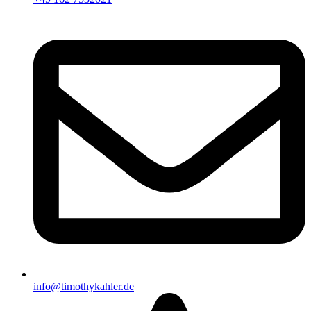
info@timothykahler.de