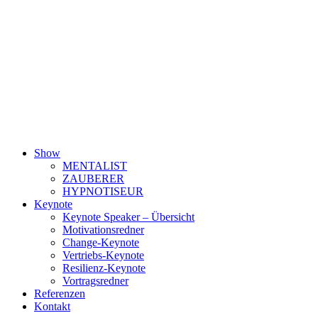
Show
MENTALIST
ZAUBERER
HYPNOTISEUR
Keynote
Keynote Speaker – Übersicht
Motivationsredner
Change-Keynote
Vertriebs-Keynote
Resilienz-Keynote
Vortragsredner
Referenzen
Kontakt