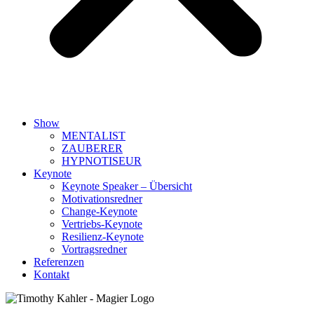
Show
MENTALIST
ZAUBERER
HYPNOTISEUR
Keynote
Keynote Speaker – Übersicht
Motivationsredner
Change-Keynote
Vertriebs-Keynote
Resilienz-Keynote
Vortragsredner
Referenzen
Kontakt