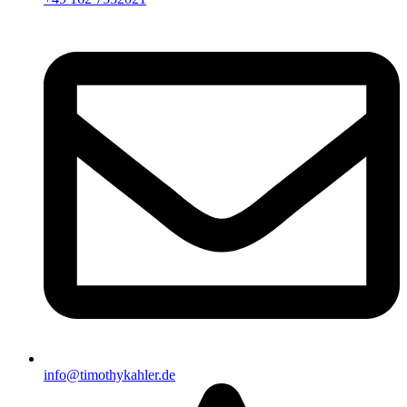
info@timothykahler.de