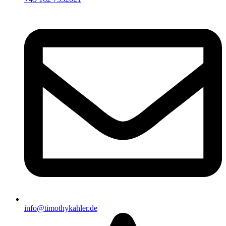
info@timothykahler.de