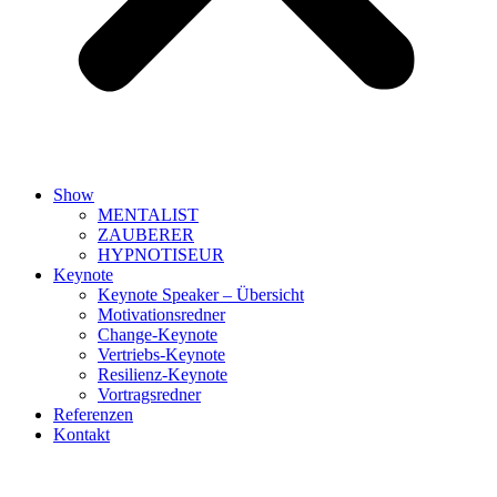
Show
MENTALIST
ZAUBERER
HYPNOTISEUR
Keynote
Keynote Speaker – Übersicht
Motivationsredner
Change-Keynote
Vertriebs-Keynote
Resilienz-Keynote
Vortragsredner
Referenzen
Kontakt