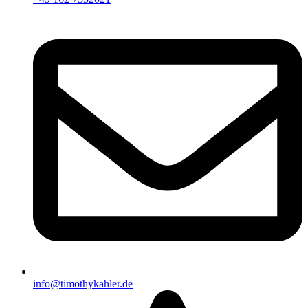
info@timothykahler.de