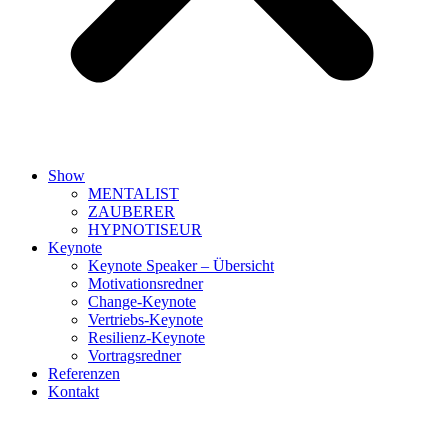
Show
MENTALIST
ZAUBERER
HYPNOTISEUR
Keynote
Keynote Speaker – Übersicht
Motivationsredner
Change-Keynote
Vertriebs-Keynote
Resilienz-Keynote
Vortragsredner
Referenzen
Kontakt