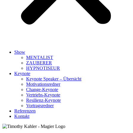
Show
MENTALIST
ZAUBERER
HYPNOTISEUR
Keynote
Keynote Speaker – Übersicht
Motivationsredner
Change-Keynote
Vertriebs-Keynote
Resilienz-Keynote
Vortragsredner
Referenzen
Kontakt