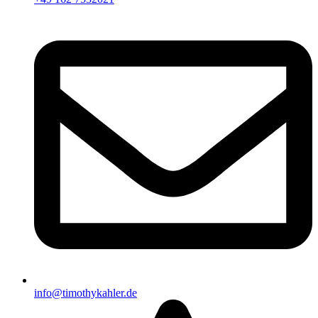
info@timothykahler.de